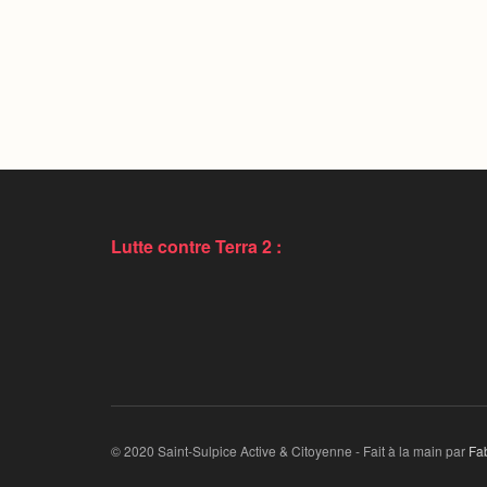
Lutte contre Terra 2 :
© 2020 Saint-Sulpice Active & Citoyenne - Fait à la main par
Fa