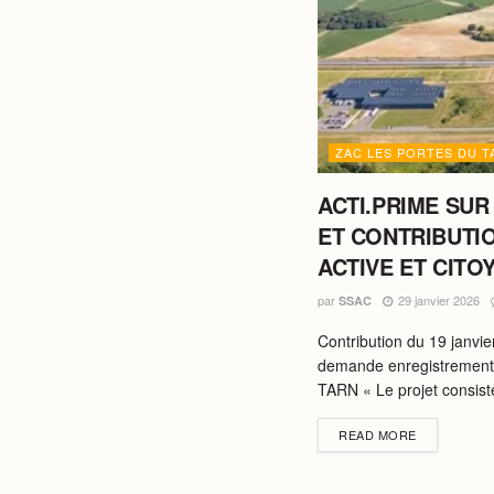
ZAC LES PORTES DU T
ACTI.PRIME SUR
ET CONTRIBUTIO
ACTIVE ET CITO
par
29 janvier 2026
SSAC
Contribution du 19 janvie
demande enregistrement
TARN « Le projet consiste
DETAILS
READ MORE