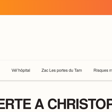
Vél’hôpital
Zac Les portes du Tarn
Risques m
ERTE A CHRIST