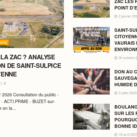
ZAC LES 
POINT D’
2 janvier 20
SAINT-SU
CITOYENN
VAURAIS
ARN
ENVIRON
 LA ZAC ? ANALYSE
30 octobre 
N DE SAINT-SULPICE
DON AU C
YENNE
SAUVEGA
HUMIDE D
0
3 juillet 2025
r 2026 Consultation du public -
 - ACTI.PRIME - BUZET-sur-
BOULANG
 en la...
SUR LES 
POURQUOI
BONNE I
18 avril 202