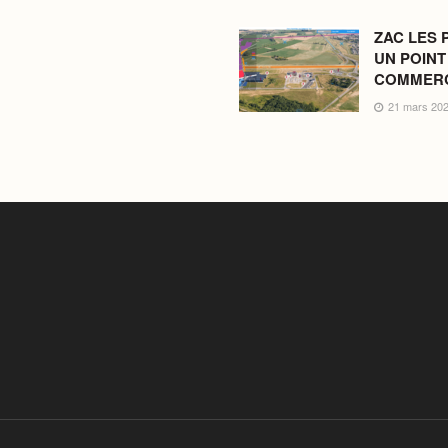
ZAC LES 
UN POINT
COMMERC
21 mars 20