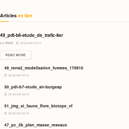
Articles
en lien
49_pdt-b6-etude_de_trafic-iter
par
SSAC
26 janvier 2019
DETAILS
READ MORE
49_terra2_modelisation_fumees_170810
26 janvier 2019
50_pdt-b7-etude_air-burgeap
26 janvier 2019
51_jmg_ei_faune_flore_biotope_vf
26 janvier 2019
47_pc_2b_plan_masse_reseaux