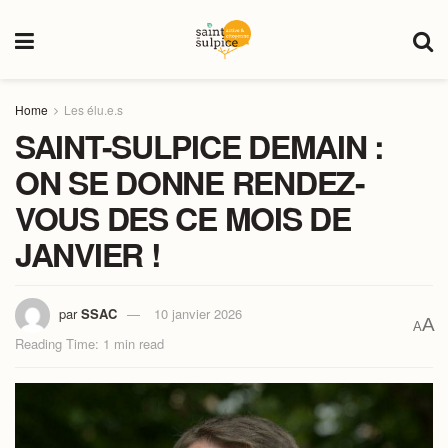
Home
Les élu.e.s
SAINT-SULPICE DEMAIN :
ON SE DONNE RENDEZ-
VOUS DES CE MOIS DE
JANVIER !
par
SSAC
10 janvier 2026
A
A
Reading Time: 1 min read