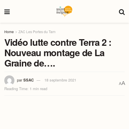
Home
ZAC Les Portes du Tarn
Vidéo lutte contre Terra 2 :
Nouveau montage de La
Graine de….
par
SSAC
18 septembre 2021
A
A
Reading Time: 1 min read