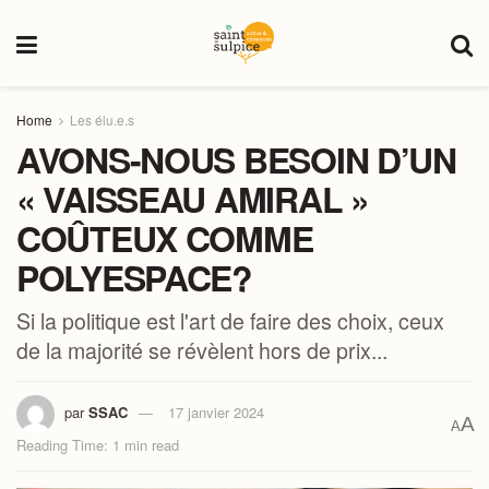
Home
Les élu.e.s
AVONS-NOUS BESOIN D’UN
« VAISSEAU AMIRAL »
COÛTEUX COMME
POLYESPACE?
Si la politique est l'art de faire des choix, ceux
de la majorité se révèlent hors de prix...
par
SSAC
17 janvier 2024
A
A
Reading Time: 1 min read