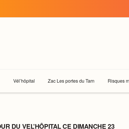
Vél’hôpital
Zac Les portes du Tarn
Risques m
UR DU VEL’HÔPITAL CE DIMANCHE 23