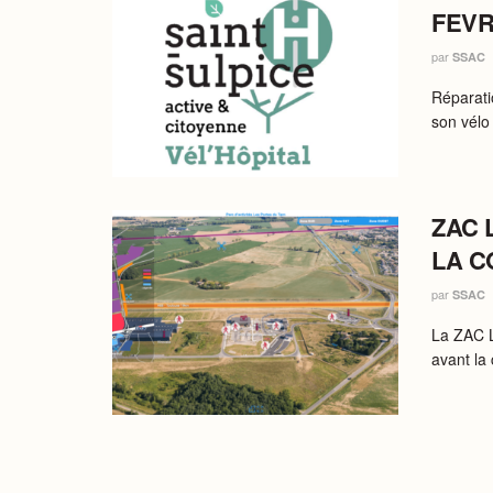
FEVR
par
SSAC
Réparati
son vélo 
ZAC 
LA C
par
SSAC
La ZAC L
avant la 